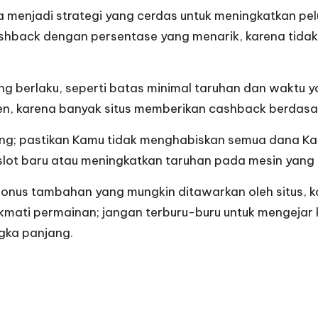
menjadi strategi yang cerdas untuk meningkatkan pel
cashback dengan persentase yang menarik, karena tida
ang berlaku, seperti batas minimal taruhan dan waktu
ten, karena banyak situs memberikan cashback berdasa
nting; pastikan Kamu tidak menghabiskan semua dana K
lot baru atau meningkatkan taruhan pada mesin yang 
onus tambahan yang mungkin ditawarkan oleh situs, k
ikmati permainan; jangan terburu-buru untuk mengejar
ngka panjang.