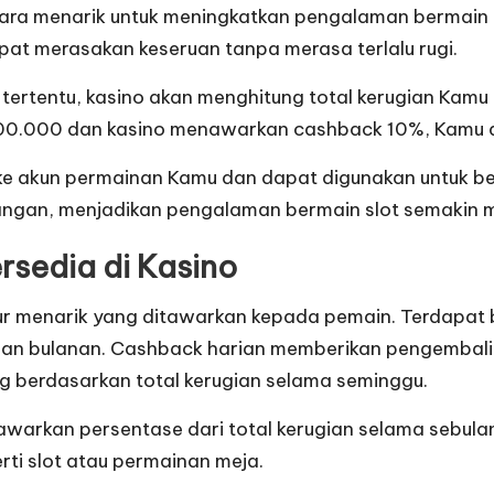
cara menarik untuk meningkatkan pengalaman bermain 
at merasakan keseruan tanpa merasa terlalu rugi.
 tertentu, kasino akan menghitung total kerugian Kam
1.000.000 dan kasino menawarkan cashback 10%, Kamu
r ke akun permainan Kamu dan dapat digunakan untuk be
angan, menjadikan pengalaman bermain slot semakin 
rsedia di Kasino
itur menarik yang ditawarkan kepada pemain. Terdapat 
an bulanan. Cashback harian memberikan pengembalia
 berdasarkan total kerugian selama seminggu.
nawarkan persentase dari total kerugian selama sebu
rti slot atau permainan meja.