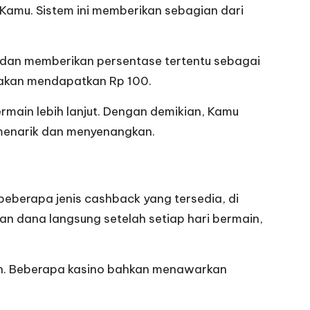
Kamu. Sistem ini memberikan sebagian dari
u dan memberikan persentase tertentu sebagai
 akan mendapatkan Rp 100.
rmain lebih lanjut. Dengan demikian, Kamu
menarik dan menyenangkan.
beberapa jenis cashback yang tersedia, di
n dana langsung setelah setiap hari bermain,
lan. Beberapa kasino bahkan menawarkan