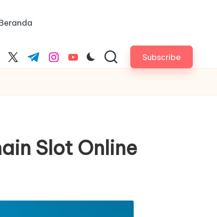
Beranda
Subscribe
cebook.com
twitter.com
t.me
instagram.com
youtube.com
in Slot Online