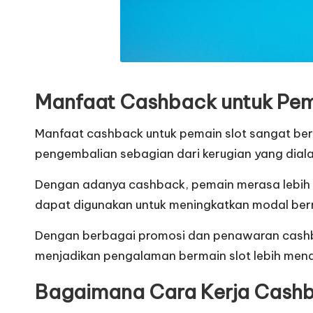
Manfaat Cashback untuk Pem
Manfaat
cashback
untuk pemain slot sangat b
pengembalian sebagian dari kerugian yang diala
Dengan adanya cashback, pemain merasa lebih a
dapat digunakan untuk meningkatkan modal ber
Dengan berbagai promosi dan penawaran cashbac
menjadikan pengalaman bermain slot lebih men
Bagaimana Cara Kerja Cashba