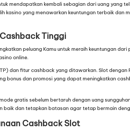
untuk mendapatkan kembali sebagian dari uang yang t
milih kasino yang menawarkan keuntungan terbaik dan
n Cashback Tinggi
ngkatkan peluang Kamu untuk meraih keuntungan dari p
asino online.
P) dan fitur cashback yang ditawarkan. Slot dengan 
entang bonus dan promosi yang dapat meningkatkan cas
mode gratis sebelum bertaruh dengan uang sungguha
an baik dan tetapkan batasan agar tetap bermain deng
unaan Cashback Slot