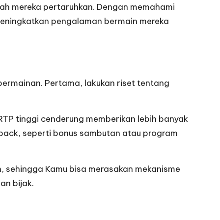
elah mereka pertaruhkan. Dengan memahami
 meningkatkan pengalaman bermain mereka
ermainan. Pertama, lakukan riset tentang
RTP tinggi cenderung memberikan lebih banyak
hback, seperti bonus sambutan atau program
n, sehingga Kamu bisa merasakan mekanisme
an bijak.