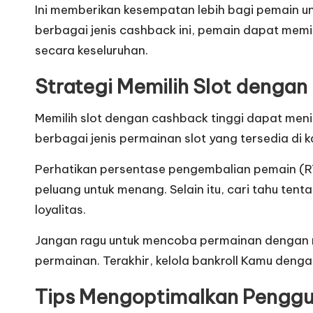
Ini memberikan kesempatan lebih bagi pemain 
berbagai jenis cashback ini, pemain dapat me
secara keseluruhan.
Strategi Memilih Slot denga
Memilih slot dengan cashback tinggi dapat meni
berbagai jenis permainan slot yang tersedia di k
Perhatikan persentase pengembalian pemain (RT
peluang untuk menang. Selain itu, cari tahu t
loyalitas.
Jangan ragu untuk mencoba permainan dengan 
permainan. Terakhir, kelola bankroll Kamu deng
Tips Mengoptimalkan Pengg