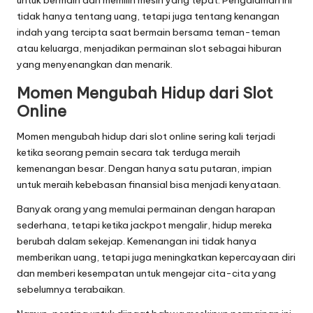
untuk bermain dan memilih mesin yang tepat. Pengalaman ini
tidak hanya tentang uang, tetapi juga tentang kenangan
indah yang tercipta saat bermain bersama teman-teman
atau keluarga, menjadikan permainan slot sebagai hiburan
yang menyenangkan dan menarik.
Momen Mengubah Hidup dari Slot
Online
Momen mengubah hidup dari slot online sering kali terjadi
ketika seorang pemain secara tak terduga meraih
kemenangan besar. Dengan hanya satu putaran, impian
untuk meraih kebebasan finansial bisa menjadi kenyataan.
Banyak orang yang memulai permainan dengan harapan
sederhana, tetapi ketika jackpot mengalir, hidup mereka
berubah dalam sekejap. Kemenangan ini tidak hanya
memberikan uang, tetapi juga meningkatkan kepercayaan diri
dan memberi kesempatan untuk mengejar cita-cita yang
sebelumnya terabaikan.