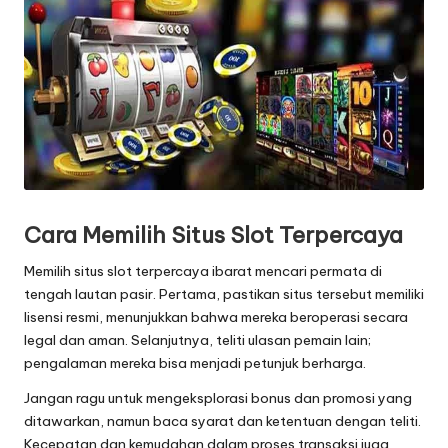
Cara Memilih Situs Slot Terpercaya
Memilih situs
slot
terpercaya ibarat mencari permata di
tengah lautan pasir. Pertama, pastikan situs tersebut memiliki
lisensi resmi, menunjukkan bahwa mereka beroperasi secara
legal dan aman. Selanjutnya, teliti ulasan pemain lain;
pengalaman mereka bisa menjadi petunjuk berharga.
Jangan ragu untuk mengeksplorasi bonus dan promosi yang
ditawarkan, namun baca syarat dan ketentuan dengan teliti.
Kecepatan dan kemudahan dalam proses transaksi juga