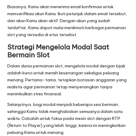
Biasanya, Kamu akan menerima email konfirmasi untuk
memverifikasi akun Kamu. Ikuti petunjuk dalam email tersebut,
dan akun Kamu akan aktif. Dengan akun yang sudah
terdaftar, Kamu dapat mulai menikmati berbagai permainan
slot yang tersedia di situs tersebut.
Strategi Mengelola Modal Saat
Bermain Slot
Dalam dunia permainan slot, mengelola modal dengan bijak
adalah kunci untuk meraih kesenangan sekaligus peluang
menang. Pertama-tama, tetapkan batasan anggaran yang
realistis agar permainan tetap menyenangkan tanpa
menimbulkan stres finansial.
Selanjutnya, bagi modal menjadi beberapa sesi bermain,
sehingga Kamu tidak menghabiskan semuanya dalam satu
waktu. Cobalah untuk fokus pada mesin slot dengan RTP
(Return to Player) yang lebih tinggi, karena ini meningkatkan
peluang Kamu untuk menang.