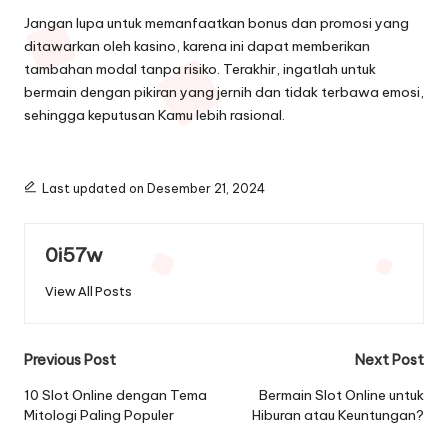
Jangan lupa untuk memanfaatkan bonus dan promosi yang
ditawarkan oleh kasino, karena ini dapat memberikan
tambahan modal tanpa risiko. Terakhir, ingatlah untuk
bermain dengan pikiran yang jernih dan tidak terbawa emosi,
sehingga keputusan Kamu lebih rasional.
Last updated on Desember 21, 2024
0i57w
View All Posts
Post
Previous Post
Next Post
navigation
10 Slot Online dengan Tema
Bermain Slot Online untuk
Mitologi Paling Populer
Hiburan atau Keuntungan?