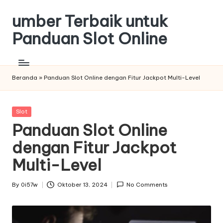
umber Terbaik untuk
Skip
to
Panduan Slot Online
content
Beranda
»
Panduan Slot Online dengan Fitur Jackpot Multi-Level
Posted
Slot
in
Panduan Slot Online
dengan Fitur Jackpot
Multi-Level
By
0i57w
Oktober 13, 2024
No Comments
Posted
by