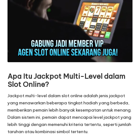
Apa Itu Jackpot Multi-Level dalam
Slot Online?
Jackpot multi-level dalam
slot
online adalah jenis jackpot
yang menawarkan beberapa tingkat hadiah yang berbeda,
memberikan pemain lebih banyak kesempatan untuk menang.
Dalam sistem ini, pemain dapat mencapai level jackpot yang
lebih tinggi dengan memenuhi kriteria tertentu, seperti jumlah
taruhan atau kombinasi simbol tertentu.