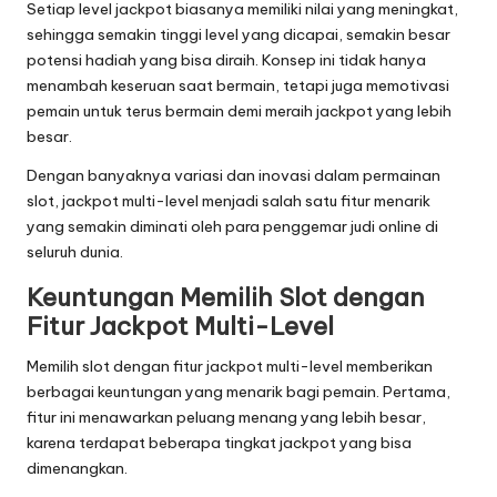
Setiap level jackpot biasanya memiliki nilai yang meningkat,
sehingga semakin tinggi level yang dicapai, semakin besar
potensi hadiah yang bisa diraih. Konsep ini tidak hanya
menambah keseruan saat bermain, tetapi juga memotivasi
pemain untuk terus bermain demi meraih jackpot yang lebih
besar.
Dengan banyaknya variasi dan inovasi dalam permainan
slot, jackpot multi-level menjadi salah satu fitur menarik
yang semakin diminati oleh para penggemar judi online di
seluruh dunia.
Keuntungan Memilih Slot dengan
Fitur Jackpot Multi-Level
Memilih slot dengan fitur jackpot multi-level memberikan
berbagai keuntungan yang menarik bagi pemain. Pertama,
fitur ini menawarkan peluang menang yang lebih besar,
karena terdapat beberapa tingkat jackpot yang bisa
dimenangkan.