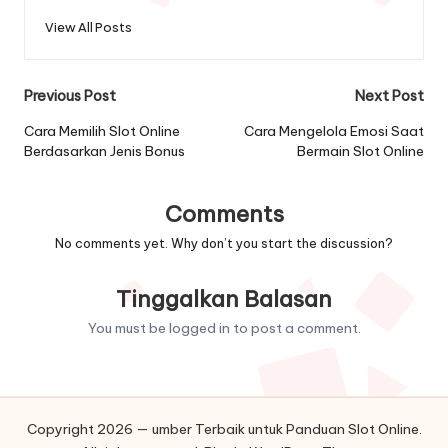
View All Posts
Post
Previous Post
Next Post
navigation
Cara Memilih Slot Online
Cara Mengelola Emosi Saat
Berdasarkan Jenis Bonus
Bermain Slot Online
Comments
No comments yet. Why don’t you start the discussion?
Tinggalkan Balasan
You must be
logged in
to post a comment.
Copyright 2026 — umber Terbaik untuk Panduan Slot Online.