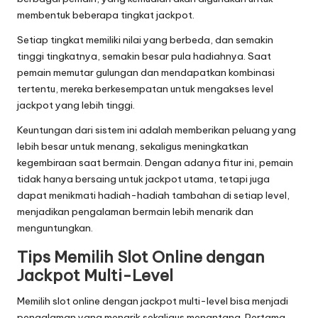
membentuk beberapa tingkat jackpot.
Setiap tingkat memiliki nilai yang berbeda, dan semakin
tinggi tingkatnya, semakin besar pula hadiahnya. Saat
pemain memutar gulungan dan mendapatkan kombinasi
tertentu, mereka berkesempatan untuk mengakses level
jackpot yang lebih tinggi.
Keuntungan dari sistem ini adalah memberikan peluang yang
lebih besar untuk menang, sekaligus meningkatkan
kegembiraan saat bermain. Dengan adanya fitur ini, pemain
tidak hanya bersaing untuk jackpot utama, tetapi juga
dapat menikmati hadiah-hadiah tambahan di setiap level,
menjadikan pengalaman bermain lebih menarik dan
menguntungkan.
Tips Memilih Slot Online dengan
Jackpot Multi-Level
Memilih slot online dengan jackpot multi-level bisa menjadi
pengalaman yang menarik sekaligus menantang. Pertama,