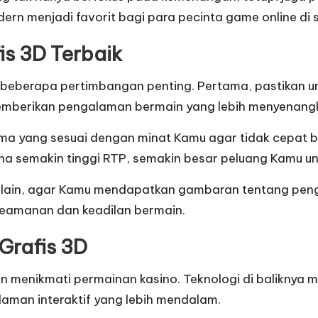
dern menjadi favorit bagi para pecinta game online di s
is 3D Terbaik
an beberapa pertimbangan penting. Pertama, pastikan u
memberikan pengalaman bermain yang lebih menyenang
tema yang sesuai dengan minat Kamu agar tidak cepat b
rena semakin tinggi RTP, semakin besar peluang Kamu u
lain, agar Kamu mendapatkan gambaran tentang penga
n keamanan dan keadilan bermain.
 Grafis 3D
main menikmati permainan kasino. Teknologi di balikn
aman interaktif yang lebih mendalam.