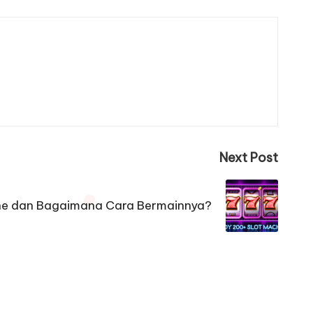
Next Post
line dan Bagaimana Cara Bermainnya?