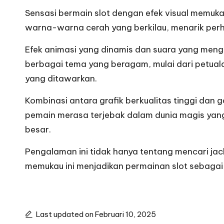
Sensasi bermain slot dengan efek visual memuk
warna-warna cerah yang berkilau, menarik pe
Efek animasi yang dinamis dan suara yang men
berbagai tema yang beragam, mulai dari petuala
yang ditawarkan.
Kombinasi antara grafik berkualitas tinggi dan
pemain merasa terjebak dalam dunia magis yang 
besar.
Pengalaman ini tidak hanya tentang mencari jack
memukau ini menjadikan permainan slot sebagai s
Last updated on Februari 10, 2025