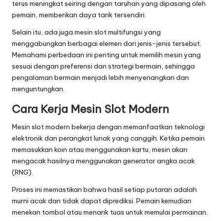
terus meningkat seiring dengan taruhan yang dipasang oleh
pemain, memberikan daya tarik tersendiri.
Selain itu, ada juga mesin slot multifungsi yang
menggabungkan berbagai elemen dari jenis-jenis tersebut.
Memahami perbedaan ini penting untuk memilih mesin yang
sesuai dengan preferensi dan strategi bermain, sehingga
pengalaman bermain menjadi lebih menyenangkan dan
menguntungkan.
Cara Kerja Mesin Slot Modern
Mesin slot modern bekerja dengan memanfaatkan teknologi
elektronik dan perangkat lunak yang canggih. Ketika pemain
memasukkan koin atau menggunakan kartu, mesin akan
mengacak hasilnya menggunakan generator angka acak
(RNG).
Proses ini memastikan bahwa hasil setiap putaran adalah
murni acak dan tidak dapat diprediksi. Pemain kemudian
menekan tombol atau menarik tuas untuk memulai permainan.