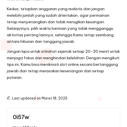
Kedua, tetapkan anggaran yang realistis dan jangan
melebihi jumlah yang sudah ditentukan, agar permainan
tetap menyenangkan dan tidak merugikan keuangan.
Selanjutnya, pilih waktu bermain yang tidak mengganggu
aktivitas penting lainnya, sehingga Kamu tetap seimbang
antara hiburan dan tanggung jawab.
Jangan lupa untuk istirahat sejenak setiap 20-30 menit untuk
menjaga fokus dan menghindari kelelahan. Dengan mengikuti
tips ini, Kamu bisa menikmati slot online secara bertanggung
jawab dan tetap merasakan kesenangan dari setiap
putaran.
Last updated on Maret 18, 2025
0i57w